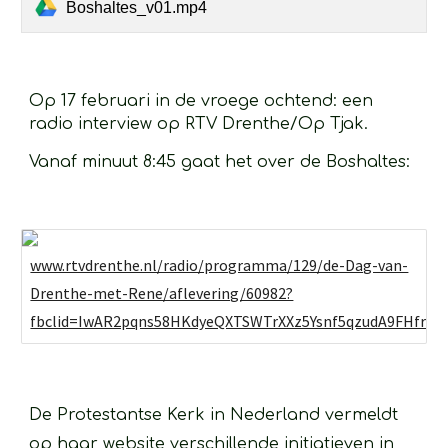
Boshaltes_v01.mp4
Op 17 februari in de vroege ochtend: een 
radio interview op RTV Drenthe/Op Tjak. 
Vanaf minuut 8:45 gaat het over de Boshaltes:
www.rtvdrenthe.nl/radio/programma/129/de-Dag-van-
Drenthe-met-Rene/aflevering/60982?
fbclid=IwAR2pqns58HKdyeQXTSWTrXXz5Ysnf5qzudA9FHfrFX
De Protestantse Kerk in Nederland vermeldt 
op haar website verschillende initiatieven in 